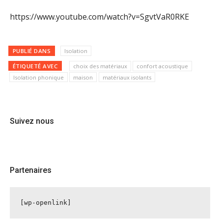
https://www.youtube.com/watch?v=SgvtVaR0RKE
PUBLIÉ DANS
Isolation
ÉTIQUETÉ AVEC
choix des matériaux
confort acoustique
Isolation phonique
maison
matériaux isolants
Suivez nous
Partenaires
[wp-openlink]