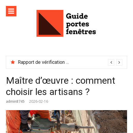
Aller
au
contenu
Rapport de vérification sécurité : à conserver précieusement
Maître d’œuvre : comment
choisir les artisans ?
admin8745
2026-02-16