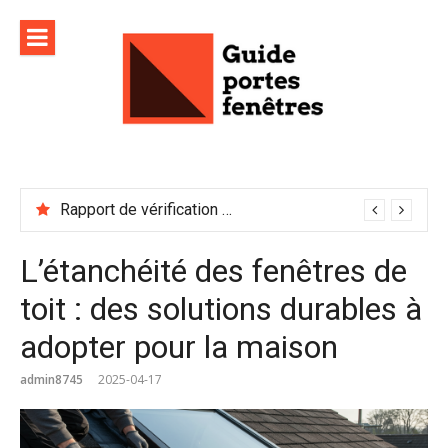
Aller
au
contenu
Rapport de vérification sécurité : à conserver précieusement
L’étanchéité des fenêtres de
toit : des solutions durables à
adopter pour la maison
admin8745
2025-04-17