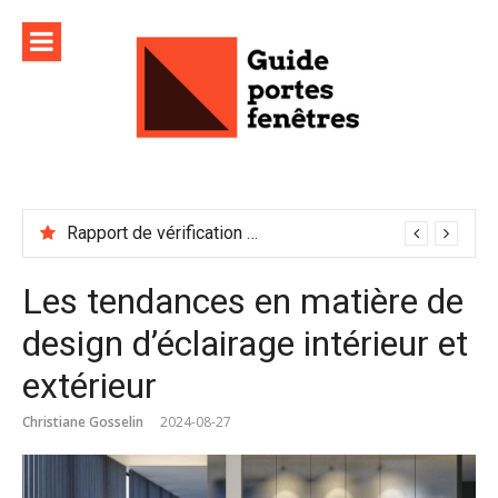
Aller
au
contenu
Rapport de vérification sécurité : à conserver précieusement
Les tendances en matière de
design d’éclairage intérieur et
extérieur
Christiane Gosselin
2024-08-27