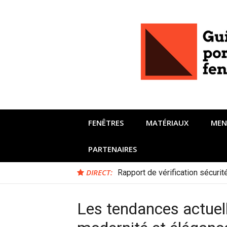
Aller
au
contenu
FENÊTRES
MATÉRIAUX
MEN
PARTENAIRES
DIRECT:
Rapport de vérification sécuri
Les tendances actuell