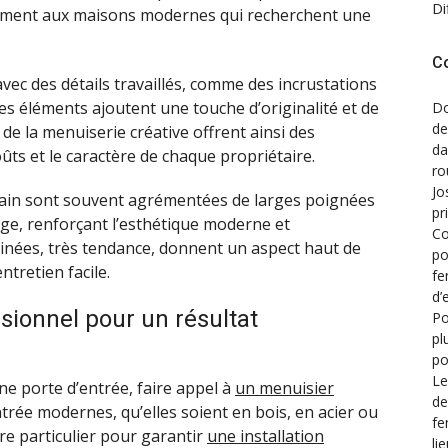
Di
èrement aux maisons modernes qui recherchent une
C
vec des détails travaillés, comme des incrustations
s éléments ajoutent une touche d’originalité et de
Do
de
 de la menuiserie créative offrent ainsi des
d
ûts et le caractère de chaque propriétaire.
ro
Jo
rain sont souvent agrémentées de larges poignées
pr
age, renforçant l’esthétique moderne et
Co
tinées, très tendance, donnent un aspect haut de
po
tretien facile.
fe
d’
sionnel pour un résultat
Po
pl
po
Le
 une porte d’entrée, faire appel à
un menuisier
de
ntrée modernes, qu’elles soient en bois, en acier ou
fe
re particulier pour garantir
une installation
li