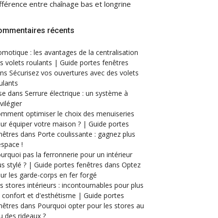
fférence entre chaînage bas et longrine
ommentaires récents
motique : les avantages de la centralisation
s volets roulants | Guide portes fenêtres
ans
Sécurisez vos ouvertures avec des volets
ulants
se
dans
Serrure électrique : un système à
ivilégier
mment optimiser le choix des menuiseries
ur équiper votre maison ? | Guide portes
nêtres
dans
Porte coulissante : gagnez plus
espace !
urquoi pas la ferronnerie pour un intérieur
us stylé ? | Guide portes fenêtres
dans
Optez
ur les garde-corps en fer forgé
s stores intérieurs : incontournables pour plus
 confort et d'esthétisme | Guide portes
nêtres
dans
Pourquoi opter pour les stores au
eu des rideaux ?