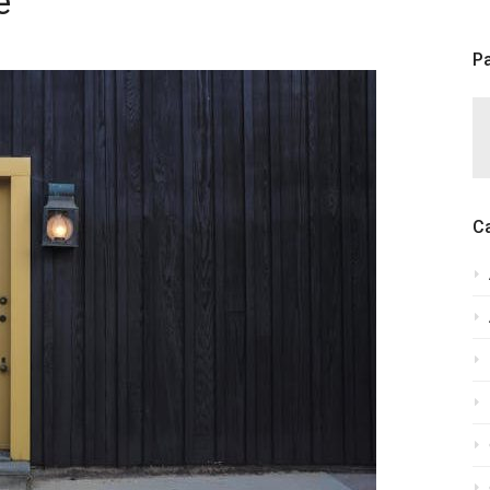
e
Pa
C