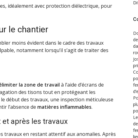
Di
s, idéalement avec protection diélectrique, pour
.
C
r le chantier
Do
de
mbler moins évident dans le cadre des travaux
d
able, notamment lorsqu’il s’agit de traiter des
ro
Jo
pr
Co
po
élimiter la zone de travail
à l’aide d’écrans de
fe
d’
pagation des tisons tout en protégeant les
Po
t le début des travaux, une inspection méticuleuse
pl
ntir l’absence de
matières inflammables
.
po
Le
 et après les travaux
de
fe
es travaux en restant attentif aux anomalies. Après
li