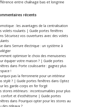
fférence entre chaînage bas et longrine
ommentaires récents
motique : les avantages de la centralisation
s volets roulants | Guide portes fenêtres
ans
Sécurisez vos ouvertures avec des volets
ulants
se
dans
Serrure électrique : un système à
ivilégier
mment optimiser le choix des menuiseries
ur équiper votre maison ? | Guide portes
nêtres
dans
Porte coulissante : gagnez plus
espace !
urquoi pas la ferronnerie pour un intérieur
us stylé ? | Guide portes fenêtres
dans
Optez
ur les garde-corps en fer forgé
s stores intérieurs : incontournables pour plus
 confort et d'esthétisme | Guide portes
nêtres
dans
Pourquoi opter pour les stores au
eu des rideaux ?