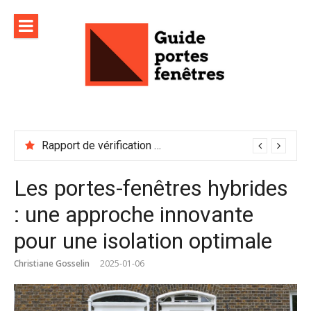
Aller
au
contenu
Rapport de vérification sécurité : à conserver précieusement
Les portes-fenêtres hybrides
: une approche innovante
pour une isolation optimale
Christiane Gosselin
2025-01-06