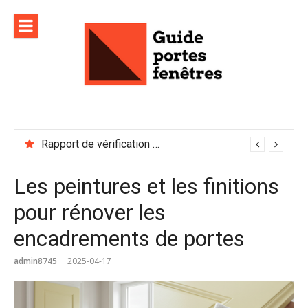
Aller
au
contenu
Rapport de vérification sécurité : à conserver précieusement
Les peintures et les finitions
pour rénover les
encadrements de portes
admin8745
2025-04-17