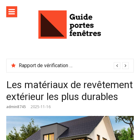
Aller
au
contenu
Rapport de vérification sécurité : à conserver précieusement
Les matériaux de revêtement
extérieur les plus durables
admin8745
2025-11-16