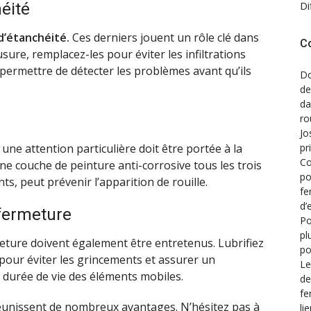
Di
héité
 d’étanchéité.
Ces derniers jouent un rôle clé dans
C
’usure, remplacez-les pour éviter les infiltrations
 permettre de détecter les problèmes avant qu’ils
Do
de
d
ro
Jo
 une attention particulière doit être portée à la
pr
Co
une couche de peinture anti-corrosive tous les trois
po
ts, peut prévenir l’apparition de rouille.
fe
d’
 fermeture
Po
pl
ture doivent également être entretenus. Lubrifiez
po
pour éviter les grincements et assurer un
Le
 durée de vie des éléments mobiles.
de
fe
unissent de nombreux avantages. N’hésitez pas à
li