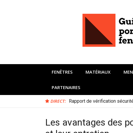
Aller
au
contenu
FENÊTRES
MATÉRIAUX
MEN
PARTENAIRES
DIRECT:
Rapport de vérification sécuri
Les avantages des po