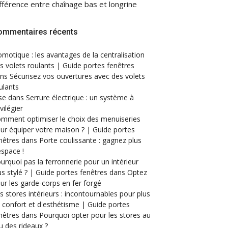
fférence entre chaînage bas et longrine
ommentaires récents
motique : les avantages de la centralisation
s volets roulants | Guide portes fenêtres
ans
Sécurisez vos ouvertures avec des volets
ulants
se
dans
Serrure électrique : un système à
ivilégier
mment optimiser le choix des menuiseries
ur équiper votre maison ? | Guide portes
nêtres
dans
Porte coulissante : gagnez plus
espace !
urquoi pas la ferronnerie pour un intérieur
us stylé ? | Guide portes fenêtres
dans
Optez
ur les garde-corps en fer forgé
s stores intérieurs : incontournables pour plus
 confort et d'esthétisme | Guide portes
nêtres
dans
Pourquoi opter pour les stores au
eu des rideaux ?