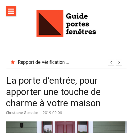
Aller
au
contenu
Rapport de vérification sécurité : à conserver précieusement
La porte d’entrée, pour
apporter une touche de
charme à votre maison
Christiane Gosselin
2019-09-06