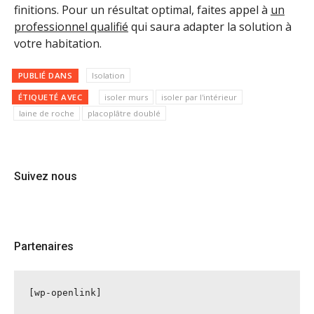
finitions. Pour un résultat optimal, faites appel à
un
professionnel qualifié
qui saura adapter la solution à
votre habitation.
PUBLIÉ DANS
Isolation
ÉTIQUETÉ AVEC
isoler murs
isoler par l'intérieur
laine de roche
placoplâtre doublé
Suivez nous
Partenaires
[wp-openlink]