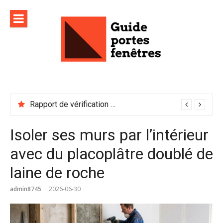
Aller
au
contenu
Rapport de vérification sécurité : à conserver précieusement
Isoler ses murs par l’intérieur
avec du placoplâtre doublé de
laine de roche
admin8745
2026-06-30