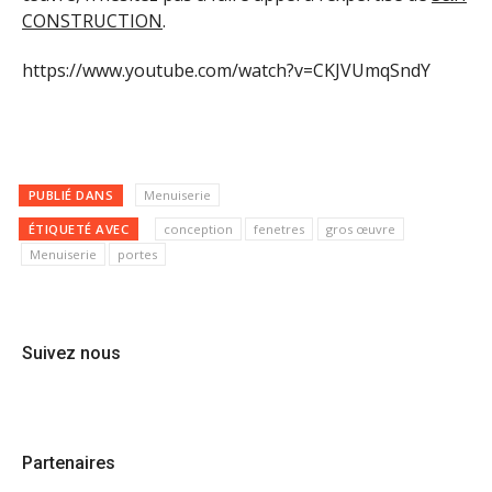
CONSTRUCTION
.
https://www.youtube.com/watch?v=CKJVUmqSndY
PUBLIÉ DANS
Menuiserie
ÉTIQUETÉ AVEC
conception
fenetres
gros œuvre
Menuiserie
portes
Suivez nous
Partenaires