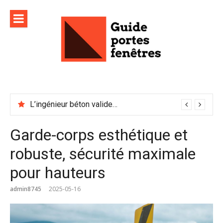
Aller
au
contenu
L’ingénieur béton valide-t-il les plans d’exécution ?
Garde-corps esthétique et
robuste, sécurité maximale
pour hauteurs
admin8745
2025-05-16