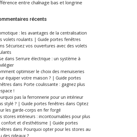
fférence entre chaînage bas et longrine
ommentaires récents
motique : les avantages de la centralisation
s volets roulants | Guide portes fenêtres
ans
Sécurisez vos ouvertures avec des volets
ulants
se
dans
Serrure électrique : un système à
ivilégier
mment optimiser le choix des menuiseries
ur équiper votre maison ? | Guide portes
nêtres
dans
Porte coulissante : gagnez plus
espace !
urquoi pas la ferronnerie pour un intérieur
us stylé ? | Guide portes fenêtres
dans
Optez
ur les garde-corps en fer forgé
s stores intérieurs : incontournables pour plus
 confort et d'esthétisme | Guide portes
nêtres
dans
Pourquoi opter pour les stores au
eu des rideaux ?