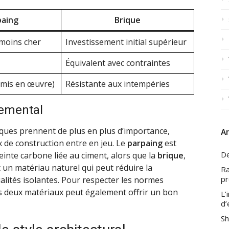
paing
Brique
 moins cher
Investissement initial supérieur
Équivalent avec contraintes
 mis en œuvre)
Résistante aux intempéries
nemental
iques prennent de plus en plus d’importance,
Ar
 de construction entre en jeu. Le
parpaing
est
De
inte carbone liée au ciment, alors que la
brique
,
 un matériau naturel qui peut réduire la
Ra
pr
lités isolantes. Pour respecter les normes
s deux matériaux peut également offrir un bon
L’
d’
Sh