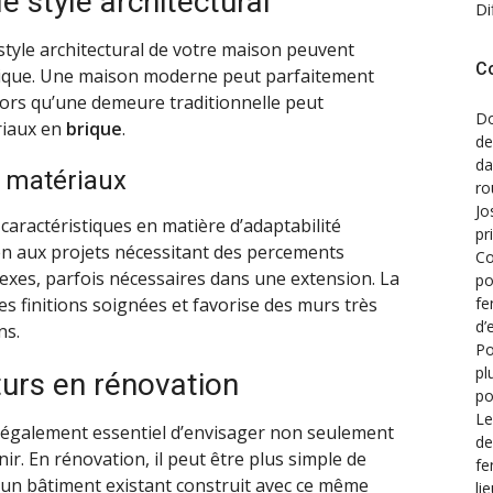
le style architectural
Di
 style architectural de votre maison peuvent
C
brique. Une maison moderne peut parfaitement
alors qu’une demeure traditionnelle peut
Do
riaux en
brique
.
de
d
s matériaux
ro
Jo
aractéristiques en matière d’adaptabilité
pr
n aux projets nécessitant des percements
Co
exes, parfois nécessaires dans une extension. La
po
des finitions soignées et favorise des murs très
fe
d’
ns.
Po
pl
turs en rénovation
po
Le
est également essentiel d’envisager non seulement
de
nir. En rénovation, il peut être plus simple de
fe
un bâtiment existant construit avec ce même
li