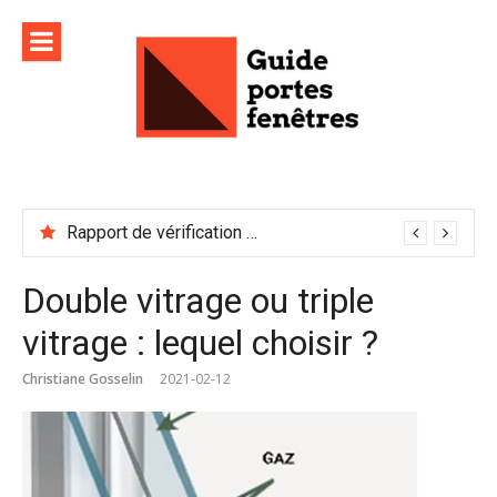
Aller
au
contenu
Rapport de vérification sécurité : à conserver précieusement
Double vitrage ou triple
vitrage : lequel choisir ?
Christiane Gosselin
2021-02-12