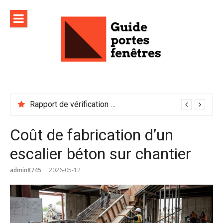
Aller
au
contenu
Rapport de vérification sécurité : à conserver précieusement
Coût de fabrication d’un
escalier béton sur chantier
admin8745
2026-05-12