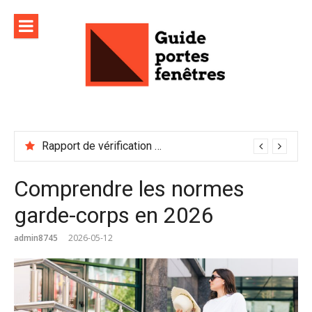
Aller
au
contenu
Rapport de vérification sécurité : à conserver précieusement
Comprendre les normes
garde-corps en 2026
admin8745
2026-05-12