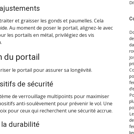
Di
t ajustements
C
de traiter et graisser les gonds et paumelles. Cela
ide. Au moment de poser le portail, alignez-le avec
Do
ur les portails en métal, privilégiez des vis
de
.
d
ro
n du portail
Jo
pr
uriser le portail pour assurer sa longévité.
Co
po
fe
sitifs de sécurité
d’
Po
ystème de verrouillage multipoints pour maximiser
pl
positifs anti-soulèvement pour prévenir le vol. Une
po
hoix pour ceux qui recherchent une sécurité accrue.
Le
de
 la durabilité
fe
li