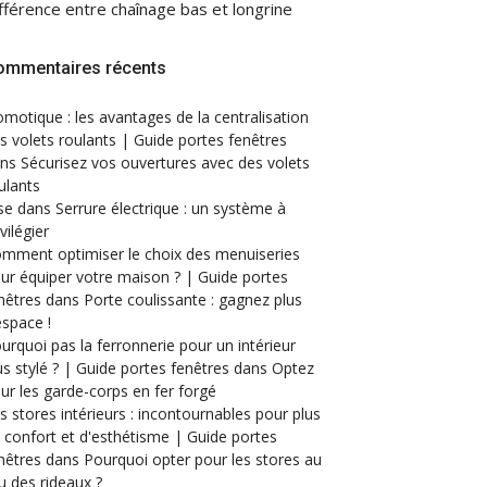
fférence entre chaînage bas et longrine
ommentaires récents
motique : les avantages de la centralisation
s volets roulants | Guide portes fenêtres
ans
Sécurisez vos ouvertures avec des volets
ulants
se
dans
Serrure électrique : un système à
ivilégier
mment optimiser le choix des menuiseries
ur équiper votre maison ? | Guide portes
nêtres
dans
Porte coulissante : gagnez plus
espace !
urquoi pas la ferronnerie pour un intérieur
us stylé ? | Guide portes fenêtres
dans
Optez
ur les garde-corps en fer forgé
s stores intérieurs : incontournables pour plus
 confort et d'esthétisme | Guide portes
nêtres
dans
Pourquoi opter pour les stores au
eu des rideaux ?