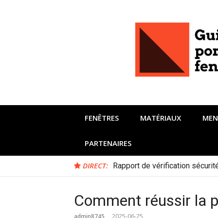
Aller
au
contenu
FENÊTRES
MATÉRIAUX
MEN
PARTENAIRES
DIRECT:
Rapport de vérification sécuri
Comment réussir la po
admin8745
2025-06-25