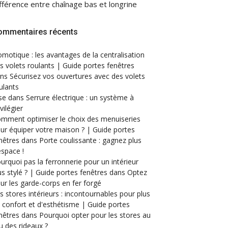
fférence entre chaînage bas et longrine
ommentaires récents
motique : les avantages de la centralisation
s volets roulants | Guide portes fenêtres
ans
Sécurisez vos ouvertures avec des volets
ulants
se
dans
Serrure électrique : un système à
ivilégier
mment optimiser le choix des menuiseries
ur équiper votre maison ? | Guide portes
nêtres
dans
Porte coulissante : gagnez plus
espace !
urquoi pas la ferronnerie pour un intérieur
us stylé ? | Guide portes fenêtres
dans
Optez
ur les garde-corps en fer forgé
s stores intérieurs : incontournables pour plus
 confort et d'esthétisme | Guide portes
nêtres
dans
Pourquoi opter pour les stores au
eu des rideaux ?