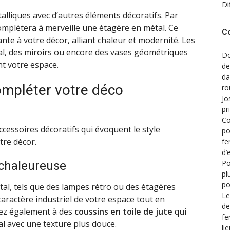
Di
lliques avec d’autres éléments décoratifs. Par
mplétera à merveille une étagère en métal. Ce
C
te à votre décor, alliant chaleur et modernité. Les
, des miroirs ou encore des vases géométriques
Do
t votre espace.
de
d
ompléter votre déco
ro
Jo
pr
Co
’accessoires décoratifs qui évoquent le style
po
otre décor.
fe
d’
Po
chaleureuse
pl
po
tal, tels que des lampes rétro ou des étagères
Le
aractère industriel de votre espace tout en
de
sez également à des
coussins en toile de jute
qui
fe
l avec une texture plus douce.
li