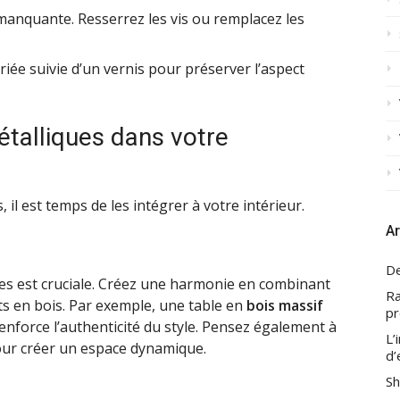
 manquante. Resserrez les vis ou remplacez les
ée suivie d’un vernis pour préserver l’aspect
talliques dans votre
il est temps de les intégrer à votre intérieur.
Ar
De
es est cruciale. Créez une harmonie en combinant
Ra
ts en bois. Par exemple, une table en
bois massif
pr
enforce l’authenticité du style. Pensez également à
L’
pour créer un espace dynamique.
d’
Sh