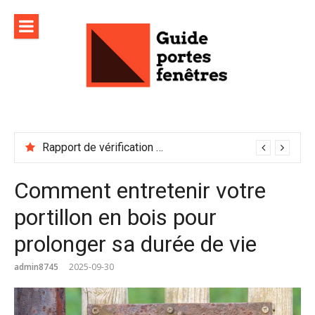
Aller
au
contenu
Rapport de vérification sécurité : à conserver précieusement
Comment entretenir votre
portillon en bois pour
prolonger sa durée de vie
admin8745
2025-09-30