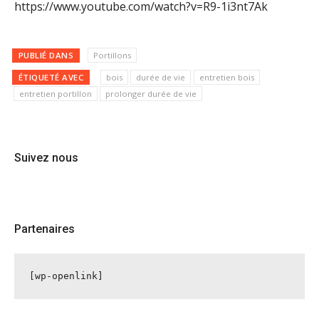
https://www.youtube.com/watch?v=R9-1i3nt7Ak
PUBLIÉ DANS
Portillons
ÉTIQUETÉ AVEC
bois
durée de vie
entretien bois
entretien portillon
prolonger durée de vie
Suivez nous
Partenaires
[wp-openlink]