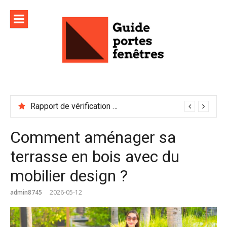
Aller
au
contenu
Rapport de vérification sécurité : à conserver précieusement
Comment aménager sa
terrasse en bois avec du
mobilier design ?
admin8745
2026-05-12