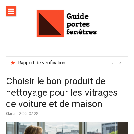
Aller
au
contenu
Rapport de vérification sécurité : à conserver précieusement
Choisir le bon produit de
nettoyage pour les vitrages
de voiture et de maison
Clara
2025-02-28