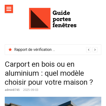
Aller
au
contenu
Rapport de vérification sécurité : à conserver précieusement
Carport en bois ou en
aluminium : quel modèle
choisir pour votre maison ?
admin8745
2025-09-03