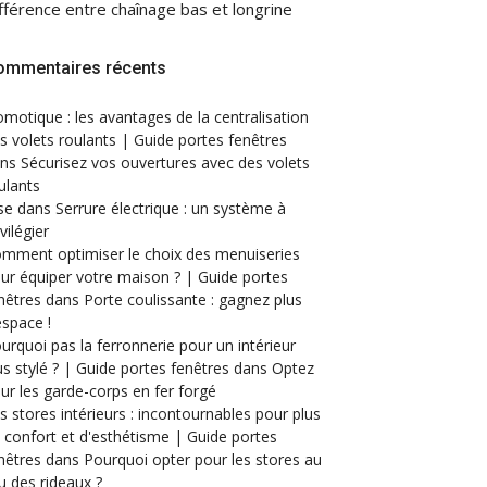
fférence entre chaînage bas et longrine
ommentaires récents
motique : les avantages de la centralisation
s volets roulants | Guide portes fenêtres
ans
Sécurisez vos ouvertures avec des volets
ulants
se
dans
Serrure électrique : un système à
ivilégier
mment optimiser le choix des menuiseries
ur équiper votre maison ? | Guide portes
nêtres
dans
Porte coulissante : gagnez plus
espace !
urquoi pas la ferronnerie pour un intérieur
us stylé ? | Guide portes fenêtres
dans
Optez
ur les garde-corps en fer forgé
s stores intérieurs : incontournables pour plus
 confort et d'esthétisme | Guide portes
nêtres
dans
Pourquoi opter pour les stores au
eu des rideaux ?