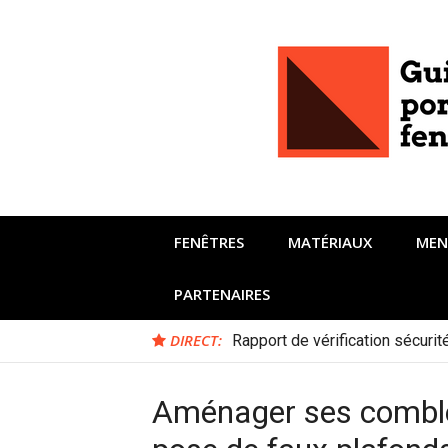
Aller
au
contenu
FENÊTRES
MATÉRIAUX
MEN
PARTENAIRES
DIRECT:
Rapport de vérification sécuri
Aménager ses combles 