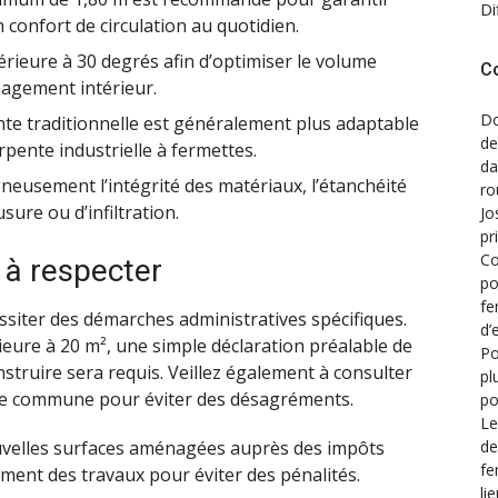
Di
n confort de circulation au quotidien.
rieure à 30 degrés afin d’optimiser le volume
C
énagement intérieur.
Do
te traditionnelle est généralement plus adaptable
de
pente industrielle à fermettes.
d
gneusement l’intégrité des matériaux, l’étanchéité
ro
sure ou d’infiltration.
Jo
pr
Co
 à respecter
po
fe
iter des démarches administratives spécifiques.
d’
rieure à 20 m², une simple déclaration préalable de
Po
nstruire sera requis. Veillez également à consulter
pl
tre commune pour éviter des désagréments.
po
Le
de
 nouvelles surfaces aménagées auprès des impôts
fe
ement des travaux pour éviter des pénalités.
li