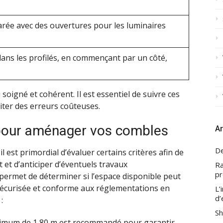
parée avec des ouvertures pour les luminaires
e dans les profilés, en commençant par un côté,
oigné et cohérent. Il est essentiel de suivre ces
iter des erreurs coûteuses.
s pour aménager vos combles
Ar
De
est primordial d’évaluer certains critères afin de
et et d’anticiper d’éventuels travaux
Ra
pr
ermet de déterminer si l’espace disponible peut
sécurisée et conforme aux réglementations en
L’
d’
:
Sh
imum de 1,80 m est recommandé pour garantir