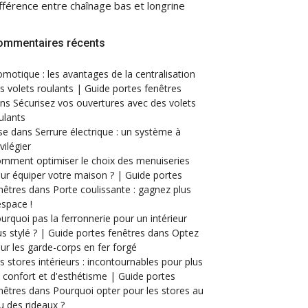
fférence entre chaînage bas et longrine
ommentaires récents
motique : les avantages de la centralisation
s volets roulants | Guide portes fenêtres
ans
Sécurisez vos ouvertures avec des volets
ulants
se
dans
Serrure électrique : un système à
ivilégier
mment optimiser le choix des menuiseries
ur équiper votre maison ? | Guide portes
nêtres
dans
Porte coulissante : gagnez plus
espace !
urquoi pas la ferronnerie pour un intérieur
us stylé ? | Guide portes fenêtres
dans
Optez
ur les garde-corps en fer forgé
s stores intérieurs : incontournables pour plus
 confort et d'esthétisme | Guide portes
nêtres
dans
Pourquoi opter pour les stores au
eu des rideaux ?