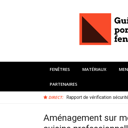
Aller
au
contenu
FENÊTRES
MATÉRIAUX
MEN
PARTENAIRES
DIRECT:
Rapport de vérification sécuri
Aménagement sur mesu