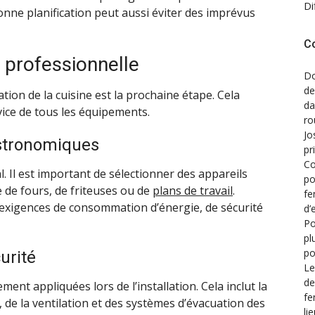
Di
onne planification peut aussi éviter des imprévus
C
e professionnelle
Do
de
lation de la cuisine est la prochaine étape. Cela
d
vice de tous les équipements.
ro
Jo
stronomiques
pr
Co
. Il est important de sélectionner des appareils
po
se de fours, de friteuses ou de
plans de travail
.
fe
xigences de consommation d’énergie, de sécurité
d’
Po
pl
po
urité
Le
de
nt appliquées lors de l’installation. Cela inclut la
fe
s, de la ventilation et des systèmes d’évacuation des
li