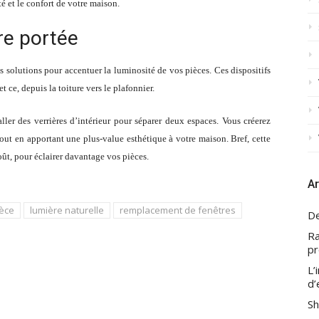
é et le confort de votre maison.
re portée
s solutions pour accentuer la luminosité de vos pièces. Ces dispositifs
t ce, depuis la toiture vers le plafonnier.
ller des verrières d’intérieur pour séparer deux espaces. Vous créerez
tout en apportant une plus-value esthétique à votre maison. Bref, cette
oût, pour éclairer davantage vos pièces.
Ar
ièce
lumière naturelle
remplacement de fenêtres
De
Ra
pr
L’
d’
Sh