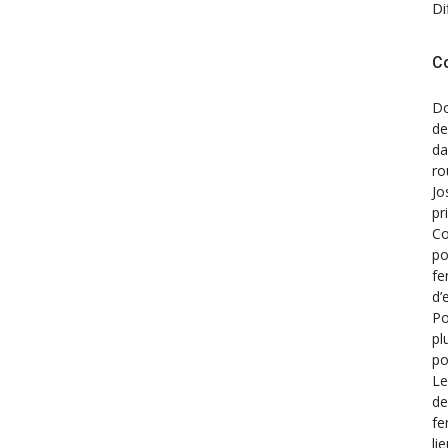
Di
C
Do
de
d
ro
Jo
pr
Co
po
fe
d’
Po
pl
po
Le
de
fe
li