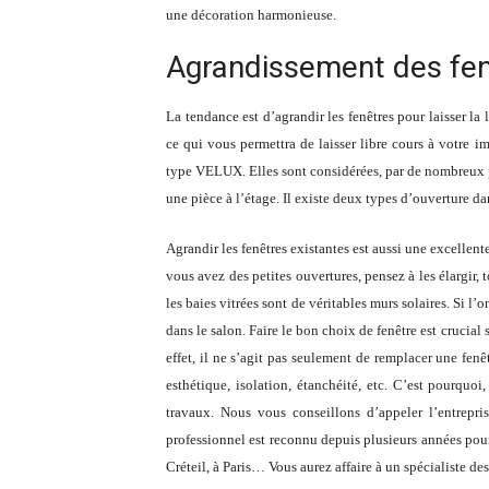
une décoration harmonieuse.
Agrandissement des fe
La tendance est d’agrandir les fenêtres pour laisser la 
ce qui vous permettra de laisser libre cours à votre i
type VELUX. Elles sont considérées, par de nombreux 
une pièce à l’étage. Il existe deux types d’ouverture da
Agrandir les fenêtres existantes est aussi une excellent
vous avez des petites ouvertures, pensez à les élargir
les baies vitrées sont de véritables murs solaires. Si l’
dans le salon. Faire le bon choix de fenêtre est cruci
effet, il ne s’agit pas seulement de remplacer une fenê
esthétique, isolation, étanchéité, etc. C’est pourquo
travaux. Nous vous conseillons d’appeler l’entrepr
professionnel est reconnu depuis plusieurs années pour l
Créteil, à Paris… Vous aurez affaire à un spécialiste de