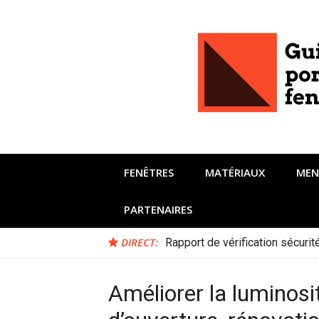
Aller
au
contenu
FENÊTRES
MATÉRIAUX
MEN
PARTENAIRES
DIRECT:
Rapport de vérification sécuri
Améliorer la luminosit