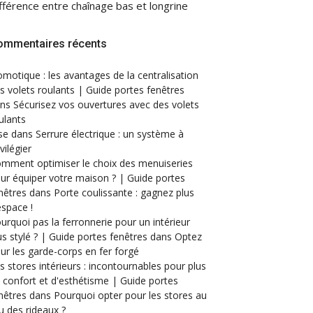
fférence entre chaînage bas et longrine
ommentaires récents
motique : les avantages de la centralisation
s volets roulants | Guide portes fenêtres
ans
Sécurisez vos ouvertures avec des volets
ulants
se
dans
Serrure électrique : un système à
ivilégier
mment optimiser le choix des menuiseries
ur équiper votre maison ? | Guide portes
nêtres
dans
Porte coulissante : gagnez plus
espace !
urquoi pas la ferronnerie pour un intérieur
us stylé ? | Guide portes fenêtres
dans
Optez
ur les garde-corps en fer forgé
s stores intérieurs : incontournables pour plus
 confort et d'esthétisme | Guide portes
nêtres
dans
Pourquoi opter pour les stores au
eu des rideaux ?