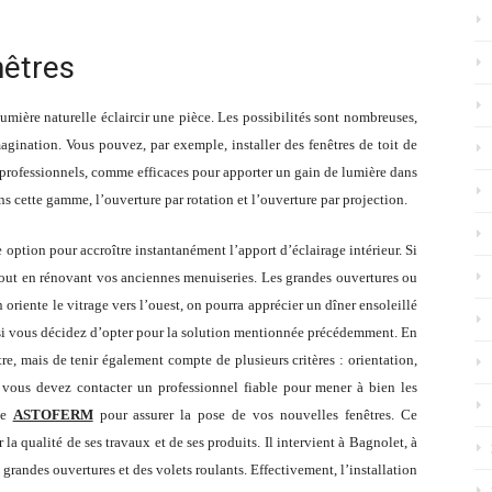
nêtres
lumière naturelle éclaircir une pièce. Les possibilités sont nombreuses,
magination. Vous pouvez, par exemple, installer des fenêtres de toit de
professionnels, comme efficaces pour apporter un gain de lumière dans
ns cette gamme, l’ouverture par rotation et l’ouverture par projection.
e option pour accroître instantanément l’apport d’éclairage intérieur. Si
, tout en rénovant vos anciennes menuiseries. Les grandes ouvertures ou
on oriente le vitrage vers l’ouest, on pourra apprécier un dîner ensoleillé
al si vous décidez d’opter pour la solution mentionnée précédemment. En
tre, mais de tenir également compte de plusieurs critères : orientation,
i, vous devez contacter un professionnel fiable pour mener à bien les
ise
ASTOFERM
pour assurer la pose de vos nouvelles fenêtres. Ce
a qualité de ses travaux et de ses produits. Il intervient à Bagnolet, à
s grandes ouvertures et des volets roulants. Effectivement, l’installation