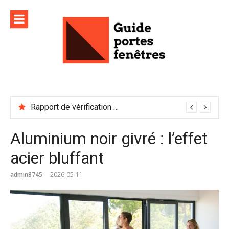
Aller
au
contenu
Rapport de vérification sécurité : à conserver précieusement
Aluminium noir givré : l’effet
acier bluffant
admin8745
2026-05-11