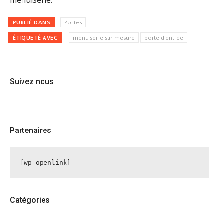
menuiserie.
PUBLIÉ DANS
Portes
ÉTIQUETÉ AVEC
menuiserie sur mesure
porte d'entrée
Suivez nous
Partenaires
[wp-openlink]
Catégories