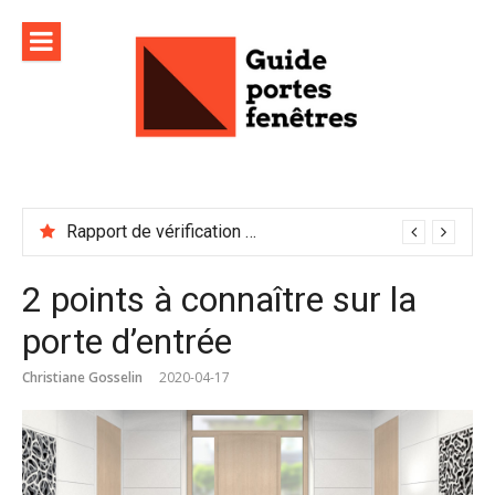
Aller
au
contenu
Rapport de vérification sécurité : à conserver précieusement
2 points à connaître sur la
porte d’entrée
Christiane Gosselin
2020-04-17