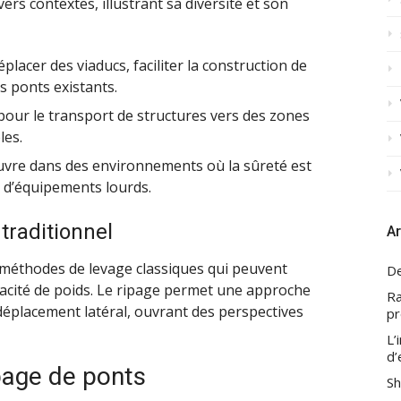
rs contextes, illustrant sa diversité et son
éplacer des viaducs, faciliter la construction de
s ponts existants.
 pour le transport de structures vers des zones
les.
uvre dans des environnements où la sûreté est
n d’équipements lourds.
traditionnel
Ar
 méthodes de levage classiques qui peuvent
De
apacité de poids. Le ripage permet une approche
Ra
 déplacement latéral, ouvrant des perspectives
pr
L’
d’
ipage de ponts
Sh