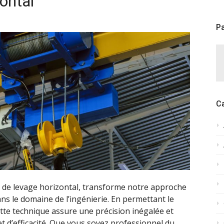
ontal
Pa
C
 de levage horizontal, transforme notre approche
s le domaine de l’ingénierie. En permettant le
tte technique assure une précision inégalée et
et d’efficacité. Que vous soyez professionnel du