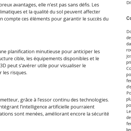
Di
eux avantages, elle n’est pas sans défis. Les
limatiques et la qualité du sol peuvent affecter
C
e en compte ces éléments pour garantir le succès du
Do
de
d
ro
ne planification minutieuse pour anticiper les
Jo
ucture cible, les équipements disponibles et le
pr
3D peut s’avérer utile pour visualiser le
Co
 les risques.
po
fe
d’
Po
pl
metteur, grâce à l’essor continu des technologies.
po
égrant l’intelligence artificielle pourraient
Le
ations sont menées, améliorant encore la sécurité
de
fe
li