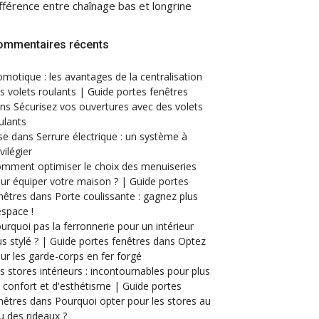
fférence entre chaînage bas et longrine
ommentaires récents
motique : les avantages de la centralisation
s volets roulants | Guide portes fenêtres
ans
Sécurisez vos ouvertures avec des volets
ulants
se
dans
Serrure électrique : un système à
ivilégier
mment optimiser le choix des menuiseries
ur équiper votre maison ? | Guide portes
nêtres
dans
Porte coulissante : gagnez plus
espace !
urquoi pas la ferronnerie pour un intérieur
us stylé ? | Guide portes fenêtres
dans
Optez
ur les garde-corps en fer forgé
s stores intérieurs : incontournables pour plus
 confort et d'esthétisme | Guide portes
nêtres
dans
Pourquoi opter pour les stores au
eu des rideaux ?