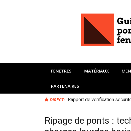
Aller
au
contenu
FENÊTRES
MATÉRIAUX
MEN
PARTENAIRES
DIRECT:
Rapport de vérification sécuri
Ripage de ponts : tec