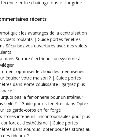
fférence entre chaînage bas et longrine
ommentaires récents
motique : les avantages de la centralisation
s volets roulants | Guide portes fenêtres
ans
Sécurisez vos ouvertures avec des volets
ulants
se
dans
Serrure électrique : un système à
ivilégier
mment optimiser le choix des menuiseries
ur équiper votre maison ? | Guide portes
nêtres
dans
Porte coulissante : gagnez plus
espace !
urquoi pas la ferronnerie pour un intérieur
us stylé ? | Guide portes fenêtres
dans
Optez
ur les garde-corps en fer forgé
s stores intérieurs : incontournables pour plus
 confort et d'esthétisme | Guide portes
nêtres
dans
Pourquoi opter pour les stores au
eu des rideaux ?