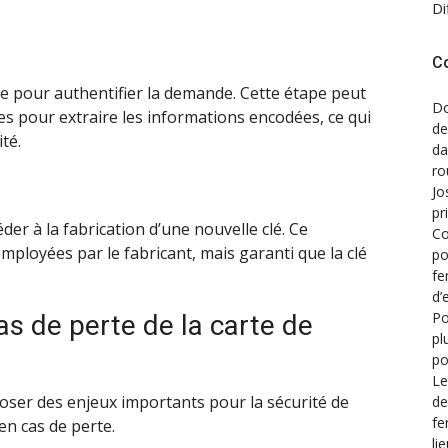
Di
C
rte pour authentifier la demande. Cette étape peut
Do
ques pour extraire les informations encodées, ce qui
de
té.
d
ro
Jo
pr
der à la fabrication d’une nouvelle clé. Ce
Co
ployées par le fabricant, mais garanti que la clé
po
fe
d’
Po
s de perte de la carte de
pl
po
Le
poser des enjeux importants pour la sécurité de
de
fe
 en cas de perte.
li