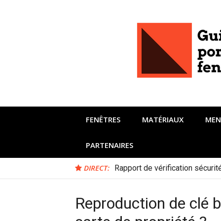
Aller
au
contenu
FENÊTRES
MATÉRIAUX
MEN
PARTENAIRES
DIRECT:
Rapport de vérification sécuri
Reproduction de clé br