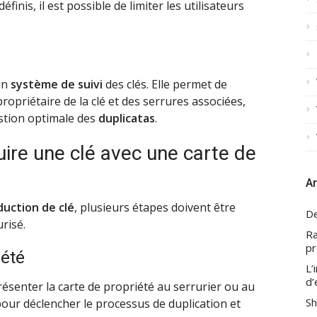
inis, il est possible de limiter les utilisateurs
un
système de suivi
des clés. Elle permet de
opriétaire de la clé et des serrures associées,
estion optimale des
duplicatas
.
ire une clé avec une carte de
Ar
uction de clé
, plusieurs étapes doivent être
De
risé.
Ra
pr
iété
L’
d’
ésenter la carte de propriété au serrurier ou au
Sh
our déclencher le processus de duplication et