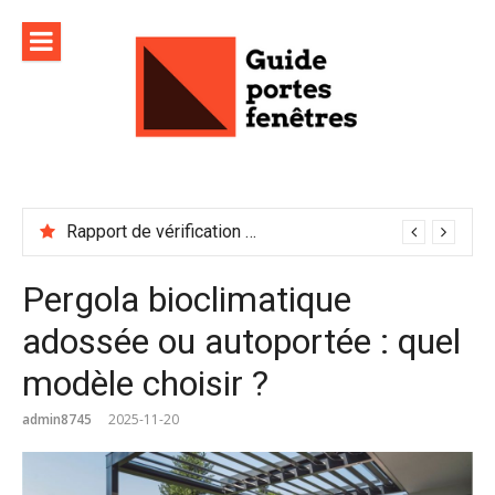
Aller
au
contenu
Rapport de vérification sécurité : à conserver précieusement
Pergola bioclimatique
adossée ou autoportée : quel
modèle choisir ?
admin8745
2025-11-20